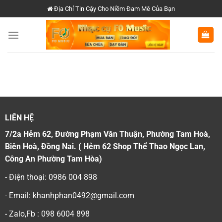
Chuyển
Địa Chỉ Tin Cậy Cho Niềm Đam Mê Của Bạn
đến
nội
dung
LIÊN HỆ
7/2a Hẻm 62, Đường Phạm Văn Thuận, Phường Tam Hoà,
Biên Hoà, Đồng Nai. ( Hẻm 62 Shop Thể Thao Ngọc Lan,
Công An Phường Tam Hòa)
- Điện thoại: 0986 004 898
- Email: khanhphan0492@gmail.com
- Zalo,Fb : 098 6004 898