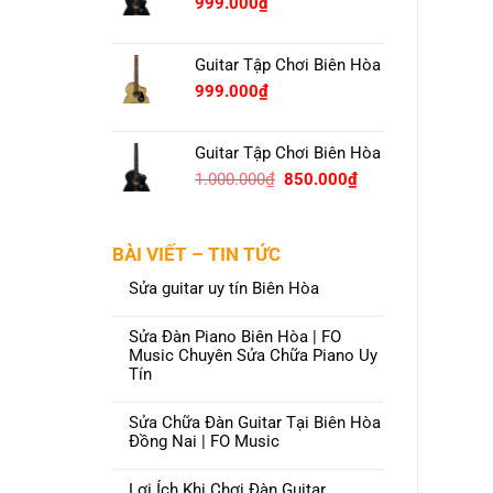
999.000
₫
Guitar Tập Chơi Biên Hòa
999.000
₫
Guitar Tập Chơi Biên Hòa
Original
Current
1.000.000
₫
850.000
₫
price
price
was:
is:
1.000.000₫.
850.000₫.
BÀI VIẾT – TIN TỨC
Sửa guitar uy tín Biên Hòa
Sửa Đàn Piano Biên Hòa | FO
Music Chuyên Sửa Chữa Piano Uy
Tín
Sửa Chữa Đàn Guitar Tại Biên Hòa
Đồng Nai | FO Music
Lợi Ích Khi Chơi Đàn Guitar