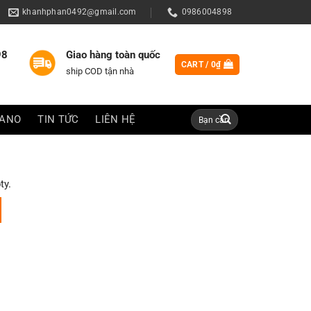
khanhphan0492@gmail.com
0986004898
98
Giao hàng toàn quốc
CART /
0
₫
ship COD tận nhà
Search
IANO
TIN TỨC
LIÊN HỆ
for:
ty.