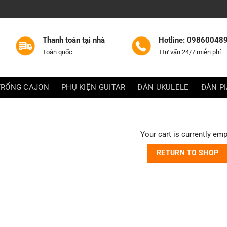
Thanh toán tại nhà
Hotline: 09860048
Toàn quốc
Ttư vấn 24/7 miễn phí
TRỐNG CAJON
PHỤ KIỆN GUITAR
ĐÀN UKULELE
ĐÀN P
Your cart is currently emp
RETURN TO SHOP