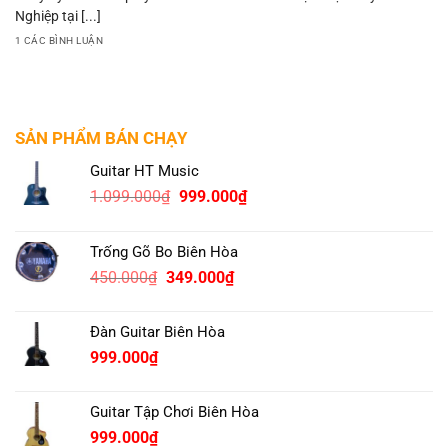
Nghiệp tại [...]
1 CÁC BÌNH LUẬN
SẢN PHẨM BÁN CHẠY
Guitar HT Music
Original
Current
1.099.000
₫
999.000
₫
price
price
was:
is:
Trống Gõ Bo Biên Hòa
1.099.000₫.
999.000₫.
Original
Current
450.000
₫
349.000
₫
price
price
was:
is:
Đàn Guitar Biên Hòa
450.000₫.
349.000₫.
999.000
₫
Guitar Tập Chơi Biên Hòa
999.000
₫