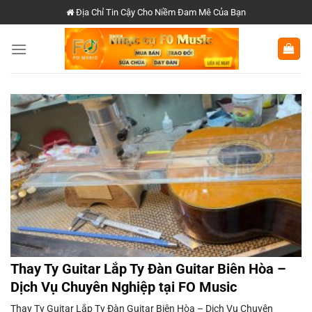
Chuyển
Địa Chỉ Tin Cậy Cho Niềm Đam Mê Của Bạn
đến
nội
dung
Thay Ty Guitar Lắp Ty Đàn Guitar Biên Hòa –
Dịch Vụ Chuyên Nghiệp tại FO Music
Thay Ty Guitar Lắp Ty Đàn Guitar Biên Hòa – Dịch Vụ Chuyên