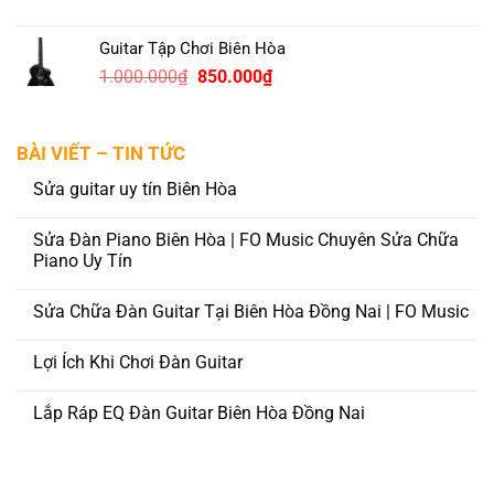
Guitar Tập Chơi Biên Hòa
Original
Current
1.000.000
₫
850.000
₫
price
price
was:
is:
1.000.000₫.
850.000₫.
BÀI VIẾT – TIN TỨC
Sửa guitar uy tín Biên Hòa
Sửa Đàn Piano Biên Hòa | FO Music Chuyên Sửa Chữa
Piano Uy Tín
Sửa Chữa Đàn Guitar Tại Biên Hòa Đồng Nai | FO Music
Lợi Ích Khi Chơi Đàn Guitar
Lắp Ráp EQ Đàn Guitar Biên Hòa Đồng Nai