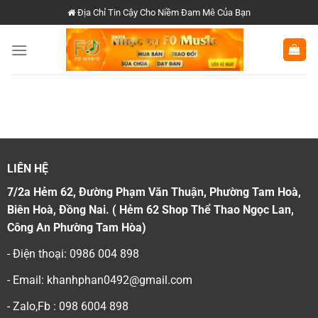
Chuyển
Địa Chỉ Tin Cậy Cho Niềm Đam Mê Của Bạn
đến
nội
dung
LIÊN HỆ
7/2a Hẻm 62, Đường Phạm Văn Thuận, Phường Tam Hoà,
Biên Hoà, Đồng Nai. ( Hẻm 62 Shop Thể Thao Ngọc Lan,
Công An Phường Tam Hòa)
- Điện thoại: 0986 004 898
- Email: khanhphan0492@gmail.com
- Zalo,Fb : 098 6004 898