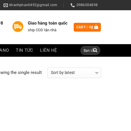
khanhphan0492@gmail.com
0986004898
98
Giao hàng toàn quốc
CART /
0
₫
ship COD tận nhà
Search
IANO
TIN TỨC
LIÊN HỆ
for:
wing the single result