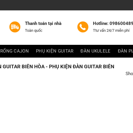
Thanh toán tại nhà
Hotline: 09860048
Toàn quốc
Ttư vấn 24/7 miễn phí
TRỐNG CAJON
PHỤ KIỆN GUITAR
ĐÀN UKULELE
ĐÀN P
GUITAR BIÊN HÒA - PHỤ KIỆN ĐÀN GUITAR BIÊN
Sho