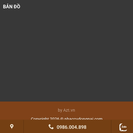
BẢN ĐỒ
by Azt.vn
Copyright 2026 © nhaccudongnai.com
0986.004.898