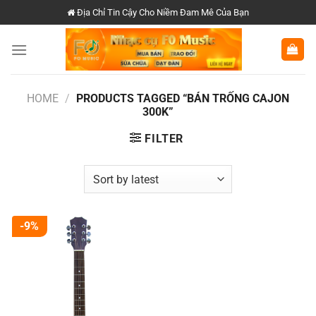
Chuyển
Địa Chỉ Tin Cậy Cho Niềm Đam Mê Của Bạn
đến
nội
dung
HOME
/
PRODUCTS TAGGED “BÁN TRỐNG CAJON
300K”
FILTER
-9%