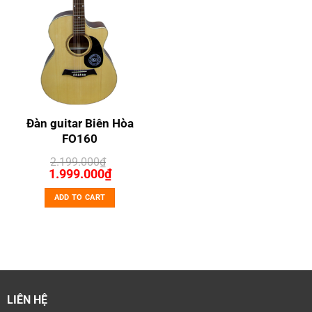
Đàn guitar Biên Hòa
FO160
2.199.000
₫
Original
Current
1.999.000
₫
price
price
was:
is:
ADD TO CART
2.199.000₫.
1.999.000₫.
LIÊN HỆ