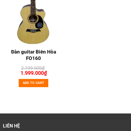
Đàn guitar Biên Hòa
FO160
2.199.000
₫
Original
Current
1.999.000
₫
price
price
was:
is:
ADD TO CART
2.199.000₫.
1.999.000₫.
LIÊN HỆ