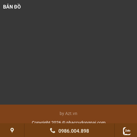
BẢN ĐỒ
by Azt.vn
Copyright 2026 © nhaccudongnai.com
0986.004.898