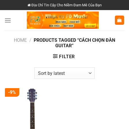
Chuyển
Địa Chỉ Tin Cậy Cho Niềm Đam Mê Của Bạn
đến
nội
dung
HOME
/
PRODUCTS TAGGED “CÁCH CHỌN ĐÀN
GUITAR”
FILTER
-9%