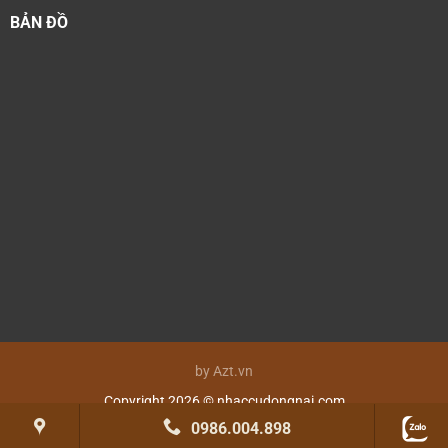
BẢN ĐỒ
by Azt.vn
Copyright 2026 © nhaccudongnai.com
0986.004.898