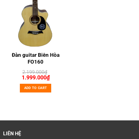
Đàn guitar Biên Hòa
FO160
2.199.000
₫
Original
Current
1.999.000
₫
price
price
was:
is:
ADD TO CART
2.199.000₫.
1.999.000₫.
LIÊN HỆ