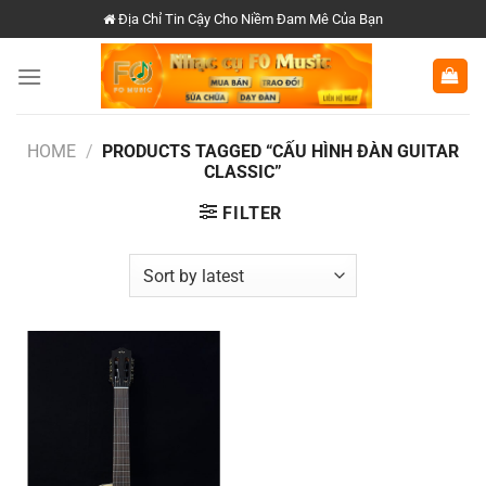
Chuyển
Địa Chỉ Tin Cậy Cho Niềm Đam Mê Của Bạn
đến
nội
dung
HOME
/
PRODUCTS TAGGED “CẤU HÌNH ĐÀN GUITAR
CLASSIC”
FILTER