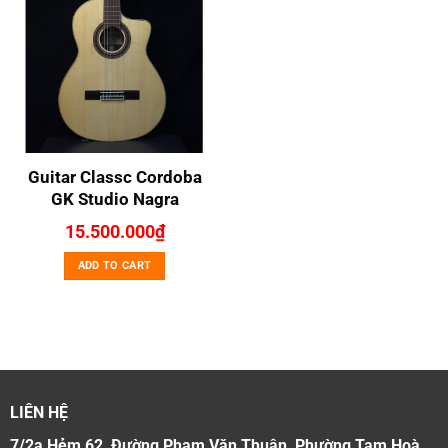
Guitar Classc Cordoba
GK Studio Nagra
15.500.000
₫
ADD TO CART
LIÊN HỆ
7/2a Hẻm 62, Đường Phạm Văn Thuận, Phường Tam Hoà,