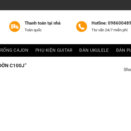
Thanh toán tại nhà
Hotline: 09860048
Toàn quốc
Ttư vấn 24/7 miễn phí
TRỐNG CAJON
PHỤ KIỆN GUITAR
ĐÀN UKULELE
ĐÀN P
ĐỜN C100J”
Sho