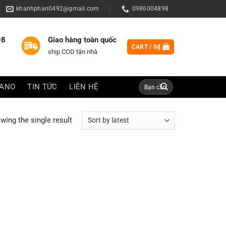
khanhphan0492@gmail.com
0986004898
98
Giao hàng toàn quốc
CART /
0
₫
ship COD tận nhà
Search
IANO
TIN TỨC
LIÊN HỆ
for:
wing the single result