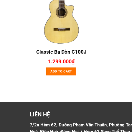
Classic Ba Đờn C100J
1.299.000
₫
ADD TO CART
LIÊN HỆ
7/2a Hẻm 62, Đường Phạm Văn Thuận, Phường Ta
Hoà, Biên Hoà, Đồng Nai. ( Hẻm 62 Shop Thể Thao