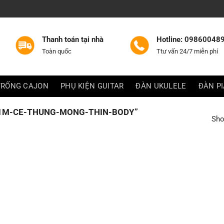
Thanh toán tại nhà
Hotline: 09860048
Toàn quốc
Ttư vấn 24/7 miễn phí
TRỐNG CAJON
PHỤ KIỆN GUITAR
ĐÀN UKULELE
ĐÀN P
1M-CE-THUNG-MONG-THIN-BODY”
Sho