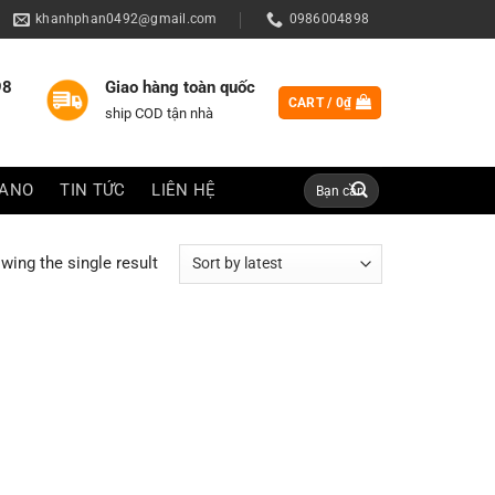
khanhphan0492@gmail.com
0986004898
98
Giao hàng toàn quốc
CART /
0
₫
ship COD tận nhà
Search
IANO
TIN TỨC
LIÊN HỆ
for:
wing the single result