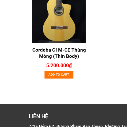
Cordoba C1M-CE Thùng
Mỏng (Thin Body)
5.200.000
₫
ADD TO CART
LIÊN HỆ
7/2a Hẻm 62, Đường Phạm Văn Thuận, Phường Ta