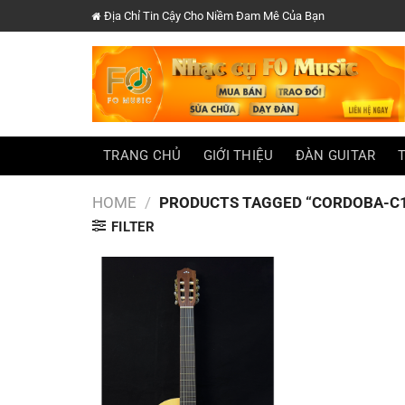
Chuyển
Địa Chỉ Tin Cậy Cho Niềm Đam Mê Của Bạn
đến
nội
dung
TRANG CHỦ
GIỚI THIỆU
ĐÀN GUITAR
HOME
/
PRODUCTS TAGGED “CORDOBA-C
FILTER