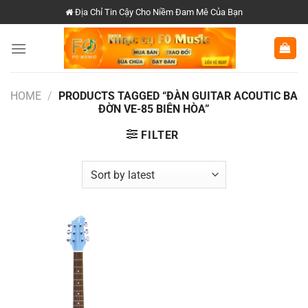
Chuyển
Địa Chỉ Tin Cậy Cho Niềm Đam Mê Của Bạn
đến
nội
dung
HOME
/
PRODUCTS TAGGED “ĐÀN GUITAR ACOUTIC BA
ĐỜN VE-85 BIÊN HÒA”
FILTER