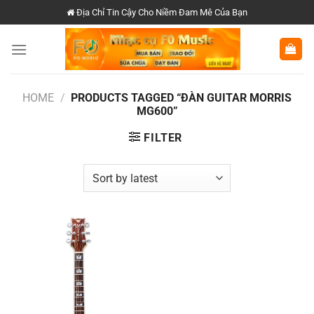
Chuyển
Địa Chỉ Tin Cậy Cho Niềm Đam Mê Của Bạn
đến
nội
dung
HOME
/
PRODUCTS TAGGED “ĐÀN GUITAR MORRIS
MG600”
FILTER