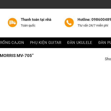
Thanh toán tại nhà
Hotline: 09860048
Toàn quốc
Ttư vấn 24/7 miễn phí
TRỐNG CAJON
PHỤ KIỆN GUITAR
ĐÀN UKULELE
ĐÀN P
MORRIS MV-705”
Sho