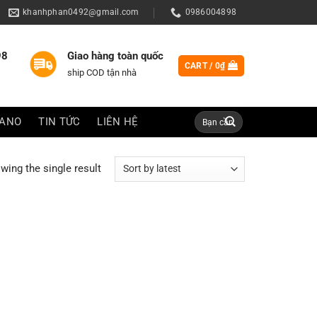
khanhphan0492@gmail.com
0986004898
98
Giao hàng toàn quốc
CART /
0
₫
ship COD tận nhà
Search
IANO
TIN TỨC
LIÊN HỆ
for:
wing the single result