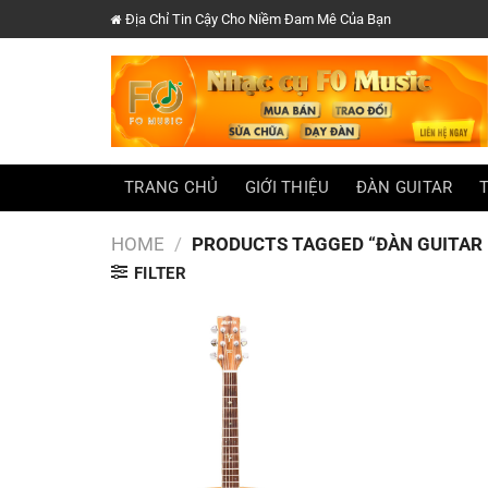
Chuyển
Địa Chỉ Tin Cậy Cho Niềm Đam Mê Của Bạn
đến
nội
dung
TRANG CHỦ
GIỚI THIỆU
ĐÀN GUITAR
HOME
/
PRODUCTS TAGGED “ĐÀN GUITAR 
FILTER