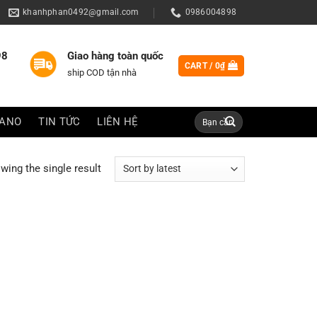
khanhphan0492@gmail.com
0986004898
98
Giao hàng toàn quốc
CART /
0
₫
ship COD tận nhà
Search
IANO
TIN TỨC
LIÊN HỆ
for:
wing the single result