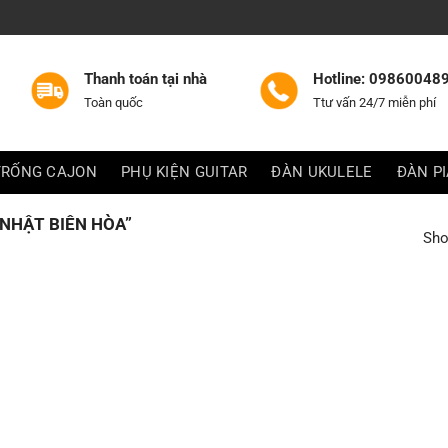
Thanh toán tại nhà
Hotline: 09860048
Toàn quốc
Ttư vấn 24/7 miễn phí
TRỐNG CAJON
PHỤ KIỆN GUITAR
ĐÀN UKULELE
ĐÀN P
NHẬT BIÊN HÒA”
Sho