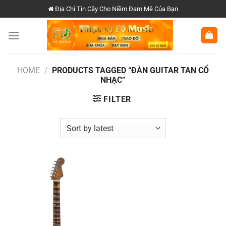
Chuyển
Địa Chỉ Tin Cậy Cho Niềm Đam Mê Của Bạn
đến
nội
dung
HOME
/
PRODUCTS TAGGED “ĐÀN GUITAR TAN CỔ
NHẠC”
FILTER