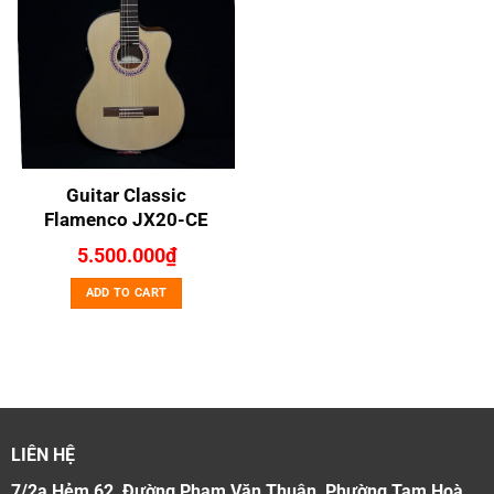
Guitar Classic
Flamenco JX20-CE
5.500.000
₫
ADD TO CART
LIÊN HỆ
7/2a Hẻm 62, Đường Phạm Văn Thuận, Phường Tam Hoà,