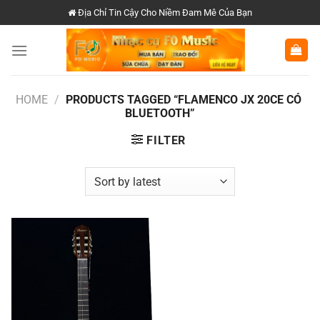
Chuyển
Địa Chỉ Tin Cậy Cho Niềm Đam Mê Của Bạn
đến
nội
dung
HOME
/
PRODUCTS TAGGED “FLAMENCO JX 20CE CÓ
BLUETOOTH”
FILTER