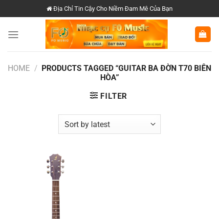
Chuyển
Địa Chỉ Tin Cậy Cho Niềm Đam Mê Của Bạn
đến
nội
dung
HOME
/
PRODUCTS TAGGED “GUITAR BA ĐỜN T70 BIÊN
HÒA”
FILTER