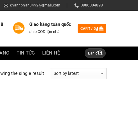
khanhphan0492@gmail.com
0986004898
98
Giao hàng toàn quốc
CART /
0
₫
ship COD tận nhà
Search
IANO
TIN TỨC
LIÊN HỆ
for:
wing the single result