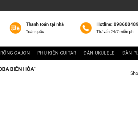
Thanh toán tại nhà
Hotline: 09860048
Toàn quốc
Ttư vấn 24/7 miễn phí
TRỐNG CAJON
PHỤ KIỆN GUITAR
ĐÀN UKULELE
ĐÀN P
BA BIÊN HÒA”
Sho