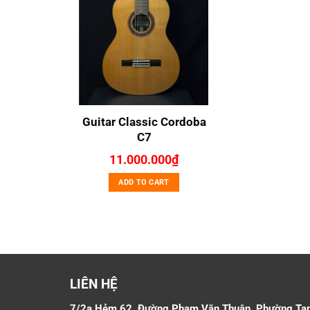
Guitar Classic Cordoba
C7
11.000.000
₫
ADD TO CART
LIÊN HỆ
7/2a Hẻm 62, Đường Phạm Văn Thuận, Phường Ta