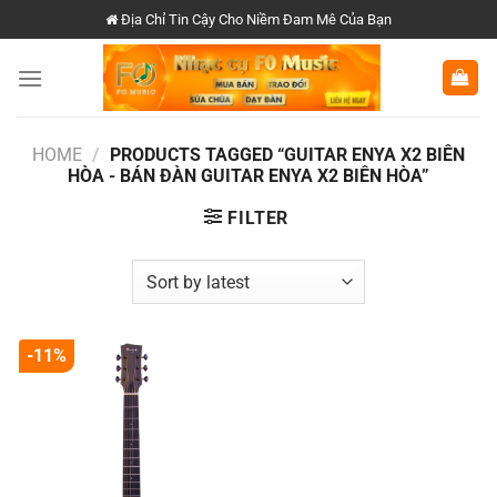
Chuyển
Địa Chỉ Tin Cậy Cho Niềm Đam Mê Của Bạn
đến
nội
dung
HOME
/
PRODUCTS TAGGED “GUITAR ENYA X2 BIÊN
HÒA - BÁN ĐÀN GUITAR ENYA X2 BIÊN HÒA”
FILTER
-11%