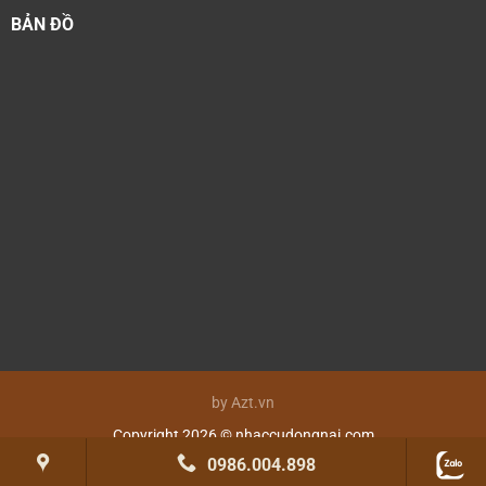
BẢN ĐỒ
by Azt.vn
Copyright 2026 © nhaccudongnai.com
0986.004.898