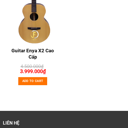
Guitar Enya X2 Cao
Cấp
4.500.000
₫
Original
Current
3.999.000
₫
price
price
was:
is:
ADD TO CART
4.500.000₫.
3.999.000₫.
LIÊN HỆ