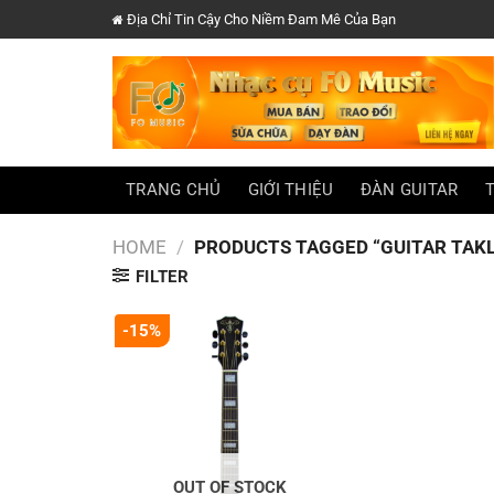
Chuyển
Địa Chỉ Tin Cậy Cho Niềm Đam Mê Của Bạn
đến
nội
dung
TRANG CHỦ
GIỚI THIỆU
ĐÀN GUITAR
HOME
/
PRODUCTS TAGGED “GUITAR TAKL
FILTER
-15%
OUT OF STOCK