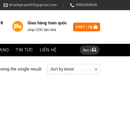
khanhphan0492@gmail.com
0986004898
98
Giao hàng toàn quốc
CART /
0
₫
ship COD tận nhà
Search
IANO
TIN TỨC
LIÊN HỆ
for:
wing the single result