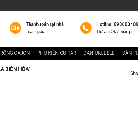
Thanh toán tại nhà
Hotline: 09860048
Toàn quốc
Ttư vấn 24/7 miễn phí
TRỐNG CAJON
PHỤ KIỆN GUITAR
ĐÀN UKULELE
ĐÀN P
A BIÊN HÒA”
Sho