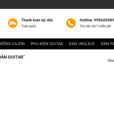
Thanh toán tại nhà
Hotline: 09860048
Toàn quốc
Ttư vấn 24/7 miễn phí
TRỐNG CAJON
PHỤ KIỆN GUITAR
ĐÀN UKULELE
ĐÀN P
ÀN GUITAR”
Sho