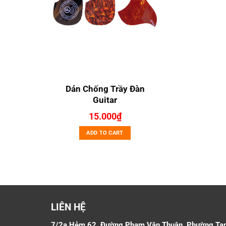
Dán Chống Trầy Đàn
Guitar
15.000
₫
ADD TO CART
LIÊN HỆ
7/2a Hẻm 62, Đường Phạm Văn Thuận, Phường Ta