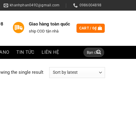
khanhphan0492@gmail.com
0986004898
98
Giao hàng toàn quốc
CART /
0
₫
ship COD tận nhà
Search
IANO
TIN TỨC
LIÊN HỆ
for:
wing the single result