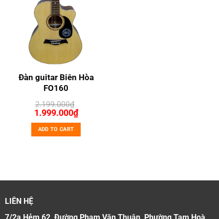
Đàn guitar Biên Hòa
FO160
2.199.000
₫
Original
Current
1.999.000
₫
price
price
was:
is:
ADD TO CART
2.199.000₫.
1.999.000₫.
LIÊN HỆ
7/2a Hẻm 62, Đường Phạm Văn Thuận, Phường Tam Hoà,