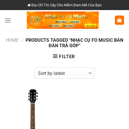
Chuyển
Địa Chỉ Tin Cậy Cho Niềm Đam Mê Của Bạn
đến
nội
dung
HOME
/
PRODUCTS TAGGED “NHẠC CỤ FO MUSIC BÁN
ĐÀN TRẢ GÓP”
FILTER