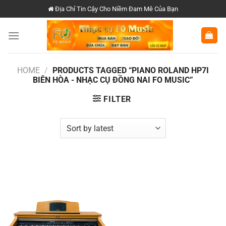
Chuyển
Địa Chỉ Tin Cậy Cho Niềm Đam Mê Của Bạn
đến
nội
dung
HOME
/
PRODUCTS TAGGED “PIANO ROLAND HP7I
BIÊN HÒA - NHẠC CỤ ĐỒNG NAI FO MUSIC”
FILTER