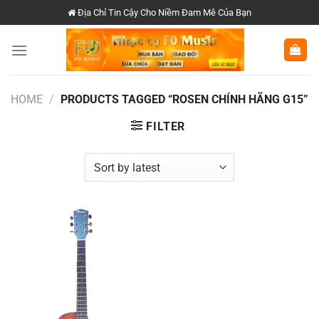
Chuyển
Địa Chỉ Tin Cậy Cho Niềm Đam Mê Của Bạn
đến
nội
dung
HOME
/
PRODUCTS TAGGED “ROSEN CHÍNH HÃNG G15”
FILTER