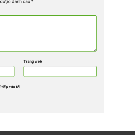
c được đánh dấu
*
Trang web
tiếp của tôi.