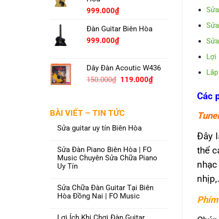
Sửa
999.000
₫
Sửa
Đàn Guitar Biên Hòa
999.000
₫
Sửa
Lợi
Dây Đàn Acoutic W436
Lắp
Original
Current
150.000
₫
119.000
₫
price
price
Các 
was:
is:
150.000₫.
119.000₫.
BÀI VIẾT – TIN TỨC
Tune
Sửa guitar uy tín Biên Hòa
Đây 
thể c
Sửa Đàn Piano Biên Hòa | FO
Music Chuyên Sửa Chữa Piano
nhạc
Uy Tín
nhịp,
Sửa Chữa Đàn Guitar Tại Biên
Hòa Đồng Nai | FO Music
Phím
Lợi Ích Khi Chơi Đàn Guitar