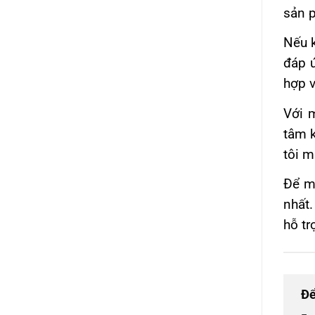
sản p
Nếu 
đáp 
hợp v
Với 
tâm 
tôi m
Để m
nhất.
hỗ tr
Để