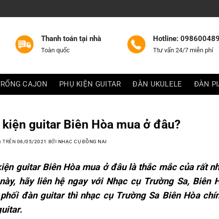
Thanh toán tại nhà
Hotline: 09860048
Toàn quốc
Ttư vấn 24/7 miễn phí
TRỐNG CAJON
PHỤ KIỆN GUITAR
ĐÀN UKULELE
ĐÀN P
 kiện guitar Biên Hòa mua ở đâu?
G TRÊN
06/05/2021
BỞI
NHẠC CỤ ĐỒNG NAI
iện guitar Biên Hòa
mua ở đâu là thắc mắc của rất n
này, hãy liên hệ ngay với Nhạc cụ Trường Sa, Biên 
phối đàn guitar thì nhạc cụ Trường Sa Biên Hòa chín
guitar.