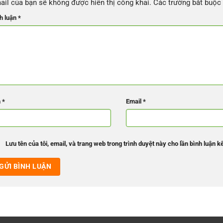
ail của bạn sẽ không được hiển thị công khai.
Các trường bắt buộ
h luận
*
n
*
Email
*
Lưu tên của tôi, email, và trang web trong trình duyệt này cho lần bình luận kế 