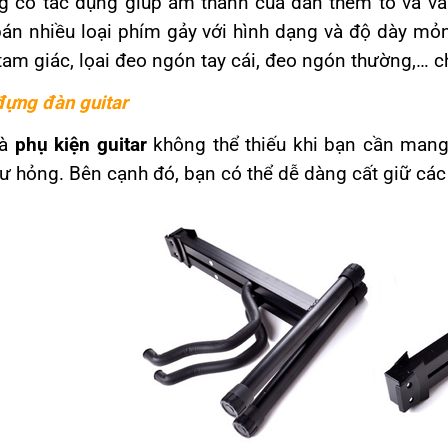
g có tác dụng giúp âm thanh của đàn thêm to và van
bán nhiều loại phím gảy với hình dạng và độ dày mỏ
tam giác, lọai đeo ngón tay cái, đeo ngón thường,… 
đựng đàn guitar
là
phụ kiện guitar
không thể thiếu khi bạn cần mang
ư hỏng. Bên cạnh đó, bạn có thể dễ dàng cất giữ các