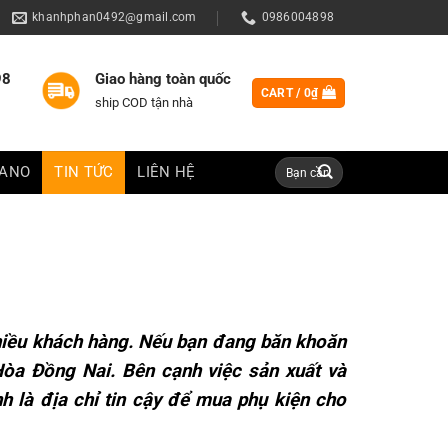
khanhphan0492@gmail.com
0986004898
98
Giao hàng toàn quốc
CART /
0
₫
ship COD tận nhà
Search
IANO
TIN TỨC
LIÊN HỆ
for:
hiều khách hàng. Nếu bạn đang băn khoăn
Hòa Đồng Nai. Bên cạnh việc sản xuất và
h là địa chỉ tin cậy để mua phụ kiện cho