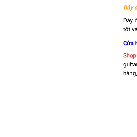
Dây đ
Dây đ
tốt v
Cửa 
Shop
guit
hàng,