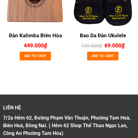
Đàn Kalimba Biên Hòa
Bao Da Đàn Ukulele
Original
Curre
449.000
₫
69.000
₫
130.000
₫
price
price
was:
is:
ADD TO CART
ADD TO CART
130.000₫.
69.00
LIÊN HỆ
7/2a Hẻm 62, Đường Phạm Văn Thuận, Phường Tam Hoà,
Biên Hoà, Đồng Nai. ( Hẻm 62 Shop Thể Thao Ngọc Lan,
Công An Phường Tam Hòa)