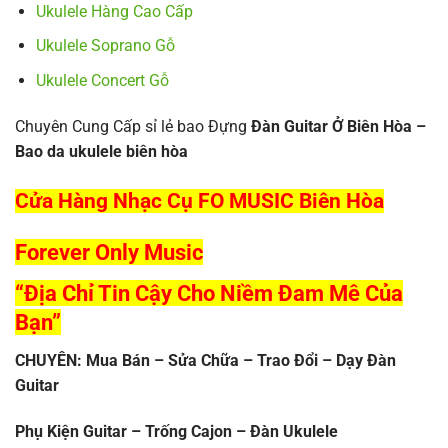
Ukulele Hàng Cao Cấp
Ukulele Soprano Gỗ
Ukulele Concert Gỗ
Chuyên Cung Cấp sỉ lẻ bao Đựng
Đàn Guitar Ở Biên Hòa –
Bao da ukulele biên hòa
Cửa Hàng Nhạc Cụ FO MUSIC Biên Hòa
Forever Only Music
“Địa Chỉ Tin Cậy Cho Niềm Đam Mê Của
Bạn”
CHUYÊN: Mua Bán – Sửa Chữa – Trao Đổi – Dạy Đàn
Guitar
Phụ Kiện Guitar – Trống Cajon – Đàn Ukulele