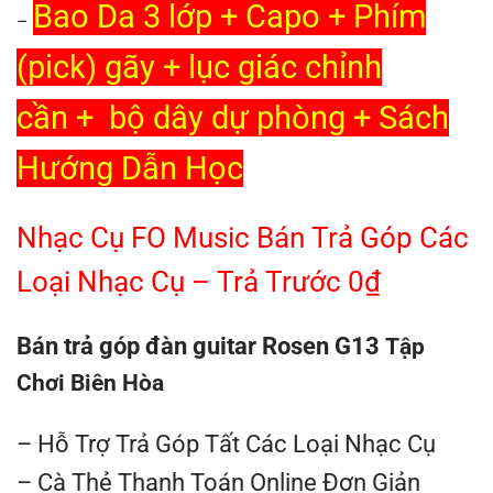
Bao Da 3 lớp
+ Capo + Phím
–
(pick) gãy + lục giác chỉnh
cần + bộ dây dự phòng + Sách
Hướng Dẫn Học
Nhạc Cụ FO Music Bán Trả Góp Các
Loại Nhạc Cụ – Trả Trước 0₫
Bán trả góp đàn guitar Rosen G13
Tập
Chơi Biên Hòa
– Hỗ Trợ Trả Góp Tất Các Loại Nhạc Cụ
– Cà Thẻ Thanh Toán Online Đơn Giản