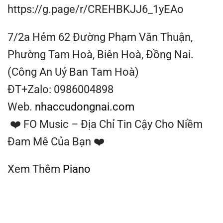
https://g.page/r/CREHBKJJ6_1yEAo
7/2a Hẻm 62 Đường Phạm Văn Thuận,
Phường Tam Hoà, Biên Hoà, Đồng Nai.
(Công An Uỷ Ban Tam Hoà)
ĐT+Zalo: 0986004898
Web.
nhaccudongnai.com
❤️ FO Music – Địa Chỉ Tin Cậy Cho Niềm
Đam Mê Của Bạn ❤️
Xem Thêm
Piano