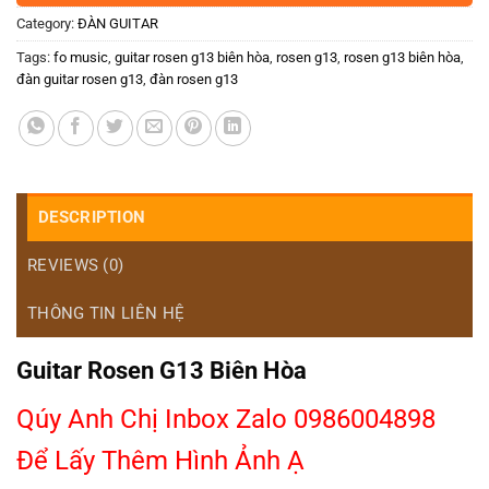
Category:
ĐÀN GUITAR
Tags:
fo music
,
guitar rosen g13 biên hòa
,
rosen g13
,
rosen g13 biên hòa
,
đàn guitar rosen g13
,
đàn rosen g13
DESCRIPTION
REVIEWS (0)
THÔNG TIN LIÊN HỆ
Guitar Rosen G13 Biên Hòa
Qúy Anh Chị Inbox Zalo 0986004898
Để Lấy Thêm Hình Ảnh Ạ