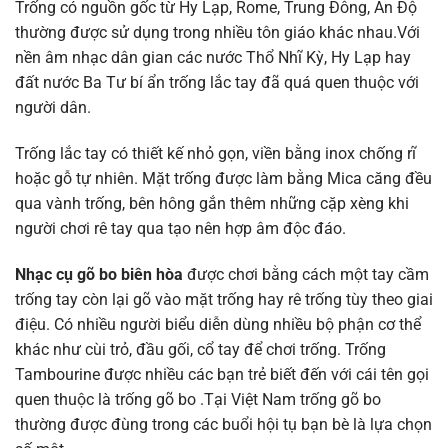
Trống có nguồn gốc từ Hy Lạp, Rome, Trung Đông, Ấn Độ
thường được sử dụng trong nhiều tôn giáo khác nhau.Với
nền âm nhạc dân gian các nước Thổ Nhĩ Kỳ, Hy Lạp hay
đất nước Ba Tư bí ẩn trống lắc tay đã quá quen thuộc với
người dân.
Trống lắc tay có thiết kế nhỏ gọn, viền bằng inox chống rĩ
hoặc gỗ tự nhiên. Mặt trống được làm bằng Mica căng đều
qua vành trống, bên hông gắn thêm những cặp xèng khi
người chơi rê tay qua tạo nên hợp âm độc đáo.
Nhạc cụ gõ bo biên hòa
được chơi bằng cách một tay cầm
trống tay còn lại gõ vào mặt trống hay rê trống tùy theo giai
điệu. Có nhiều người biểu diễn dùng nhiều bộ phận cơ thể
khác như cùi trỏ, đầu gối, cổ tay để chơi trống. Trống
Tambourine được nhiều các bạn trẻ biết đến với cái tên gọi
quen thuộc là trống gõ bo .Tại Việt Nam trống gõ bo
thường được đùng trong các buổi hội tụ bạn bè là lựa chọn