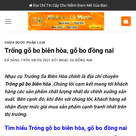
Chuyển
Địa Chỉ Tin Cậy Cho Niềm Đam Mê Của Bạn
đến
nội
dung
CHƯA ĐƯỢC PHÂN LOẠI
Trống gõ bo biên hòa, gõ bo đồng nai
ĐÃ ĐĂNG TRÊN
08/05/2021
BỞI
NHẠC CỤ ĐỒNG NAI
Nhạc cụ Trường Sa Biên Hòa chính là địa chỉ chuyên
Trống gõ bo biên hòa
,Chúng tôi cam kết mang tới khách
hàng các sản phẩm chất lượng nhất do chính xưởng sản
xuất. Bên cạnh đó, khi đến với chúng tôi, khách hàng sẽ
nhận được mức giá mua sản phẩm cạnh tranh nhất trên
thị trường.
Tìm hiểu Trống gõ bo biên hòa, gõ bo đồng nai