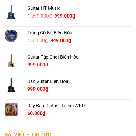
Guitar HT Music
Original
Current
1.099.000
₫
999.000
₫
price
price
was:
is:
Trống Gõ Bo Biên Hòa
1.099.000₫.
999.000₫.
Original
Current
450.000
₫
349.000
₫
price
price
was:
is:
Guitar Tập Chơi Biên Hòa
450.000₫.
349.000₫.
999.000
₫
Đàn Guitar Biên Hòa
999.000
₫
Dây Đàn Guitar Classic A107
60.000
₫
BÀI VIẾT – TIN TỨC