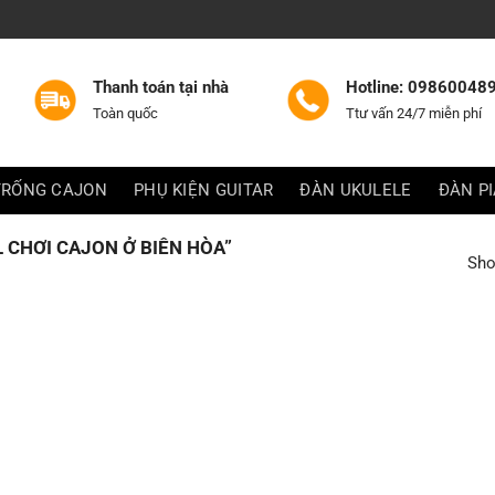
Thanh toán tại nhà
Hotline: 09860048
Toàn quốc
Ttư vấn 24/7 miễn phí
TRỐNG CAJON
PHỤ KIỆN GUITAR
ĐÀN UKULELE
ĐÀN P
CHƠI CAJON Ở BIÊN HÒA”
Sho