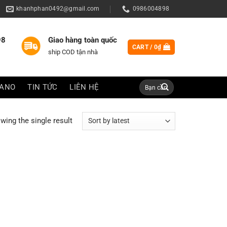
khanhphan0492@gmail.com
0986004898
98
Giao hàng toàn quốc
CART /
0
₫
ship COD tận nhà
Search
IANO
TIN TỨC
LIÊN HỆ
for:
wing the single result