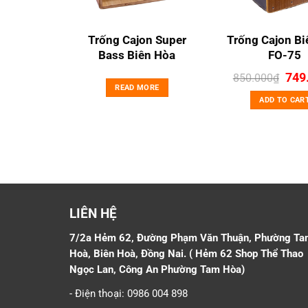
 Sinh
Trống Cajon Super
Trống Cajon Bi
der
Bass Biên Hòa
FO-75
Orig
00
₫
749
850.000
₫
pric
READ MORE
was
CART
ADD TO CAR
850
LIÊN HỆ
7/2a Hẻm 62, Đường Phạm Văn Thuận, Phường Ta
Hoà, Biên Hoà, Đồng Nai. ( Hẻm 62 Shop Thể Thao
Ngọc Lan, Công An Phường Tam Hòa)
- Điện thoại: 0986 004 898