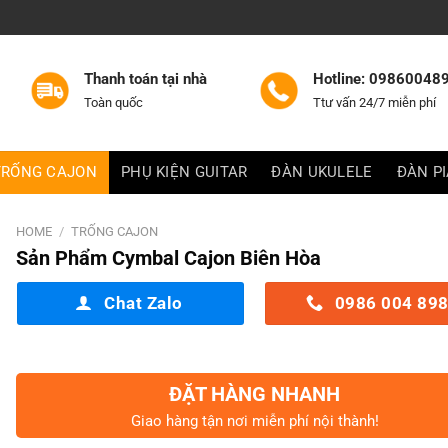
Thanh toán tại nhà
Hotline: 09860048
Toàn quốc
Ttư vấn 24/7 miễn phí
TRỐNG CAJON
PHỤ KIỆN GUITAR
ĐÀN UKULELE
ĐÀN P
HOME
/
TRỐNG CAJON
Sản Phẩm Cymbal Cajon Biên Hòa
Chat Zalo
0986 004 89
ĐẶT HÀNG NHANH
Giao hàng tận nơi miễn phí nội thành!