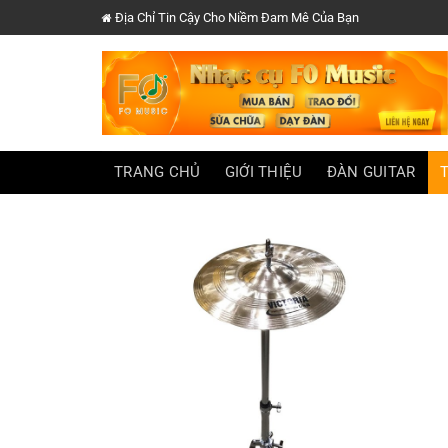
Chuyển
Địa Chỉ Tin Cậy Cho Niềm Đam Mê Của Bạn
đến
nội
dung
TRANG CHỦ
GIỚI THIỆU
ĐÀN GUITAR