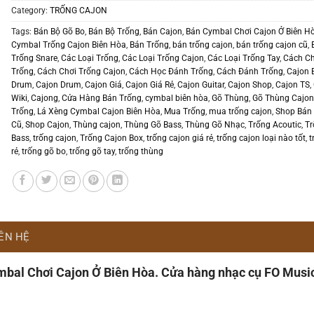
Category:
TRỐNG CAJON
Tags:
Bán Bộ Gõ Bo
,
Bán Bộ Trống
,
Bán Cajon
,
Bán Cymbal Chơi Cajon Ở Biên H
Cymbal Trống Cajon Biên Hòa
,
Bán Trống
,
bán trống cajon
,
bán trống cajon cũ
,
Trống Snare
,
Các Loại Trống
,
Các Loại Trống Cajon
,
Các Loại Trống Tay
,
Cách Ch
Trống
,
Cách Chơi Trống Cajon
,
Cách Học Đánh Trống
,
Cách Đánh Trống
,
Cajon 
Drum
,
Cajon Drum
,
Cajon Giá
,
Cajon Giá Rẻ
,
Cajon Guitar
,
Cajon Shop
,
Cajon TS
,
Wiki
,
Cajong
,
Cửa Hàng Bán Trống
,
cymbal biên hòa
,
Gõ Thùng
,
Gõ Thùng Cajo
Trống
,
Lá Xèng Cymbal Cajon Biên Hòa
,
Mua Trống
,
mua trống cajon
,
Shop Bán
Cũ
,
Shop Cajon
,
Thùng cajon
,
Thùng Gõ Bass
,
Thùng Gõ Nhạc
,
Trống Acoutic
,
Tr
Bass
,
trống cajon
,
Trống Cajon Box
,
trống cajon giá rẻ
,
trống cajon loại nào tốt
,
t
rẻ
,
trống gõ bo
,
trống gõ tay
,
trống thùng
IÊN HỆ
bal Chơi Cajon Ở Biên Hòa. Cửa hàng nhạc cụ FO Musi