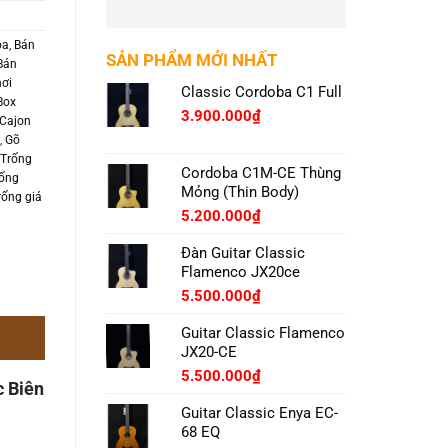
òa
,
Bán
SẢN PHẨM MỚI NHẤT
Bán
ơi
Classic Cordoba C1 Full
Box
3.900.000
₫
Cajon
n
,
Gõ
 Trống
Cordoba C1M-CE Thùng
ống
Mỏng (Thin Body)
rống giá
5.200.000
₫
Đàn Guitar Classic
Flamenco JX20ce
5.500.000
₫
Guitar Classic Flamenco
JX20-CE
5.500.000
₫
c Biên
Guitar Classic Enya EC-
68 EQ