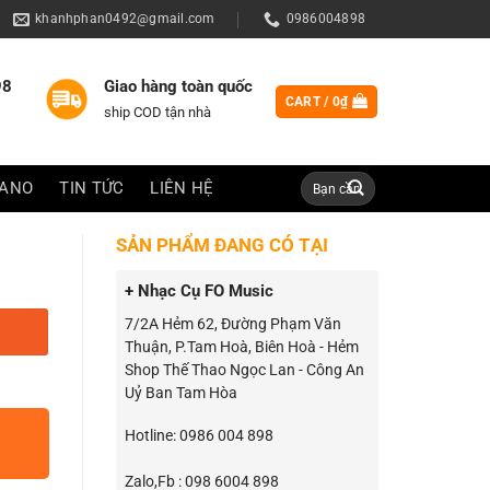
khanhphan0492@gmail.com
0986004898
98
Giao hàng toàn quốc
CART /
0
₫
ship COD tận nhà
Search
IANO
TIN TỨC
LIÊN HỆ
for:
SẢN PHẨM ĐANG CÓ TẠI
+ Nhạc Cụ FO Music
7/2A Hẻm 62, Đường Phạm Văn
8
Thuận, P.Tam Hoà, Biên Hoà - Hẻm
Shop Thế Thao Ngọc Lan - Công An
Uỷ Ban Tam Hòa
Hotline: 0986 004 898
Zalo,Fb : 098 6004 898