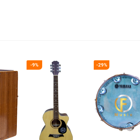
-9%
-29%