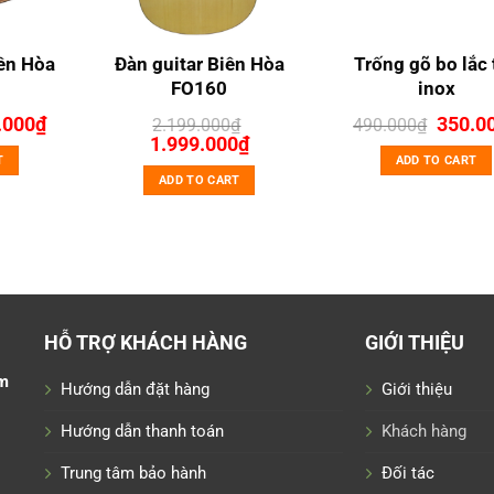
ên Hòa
Đàn guitar Biên Hòa
Trống gõ bo lắc 
FO160
inox
inal
Current
Origina
.000
₫
350.0
2.199.000
₫
490.000
₫
e
price
Original
Current
price
1.999.000
₫
:
is:
price
price
was:
T
ADD TO CART
.000₫.
749.000₫.
was:
is:
490.0
ADD TO CART
2.199.000₫.
1.999.000₫.
HỖ TRỢ KHÁCH HÀNG
GIỚI THIỆU
m
Hướng dẫn đặt hàng
Giới thiệu
Hướng dẫn thanh toán
Khách hàng
Trung tâm bảo hành
Đối tác