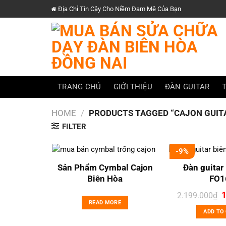
Chuyển
Địa Chỉ Tin Cậy Cho Niềm Đam Mê Của Bạn
đến
nội
dung
TRANG CHỦ
GIỚI THIỆU
ĐÀN GUITAR
HOME
/
PRODUCTS TAGGED “CAJON GUIT
FILTER
-9%
Sản Phẩm Cymbal Cajon
Đàn guitar
Biên Hòa
FO1
O
2.199.000
₫
p
READ MORE
w
ADD TO
2