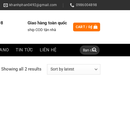
khanhphan0492@gmail.com
0986004898
98
Giao hàng toàn quốc
CART /
0
₫
ship COD tận nhà
Search
IANO
TIN TỨC
LIÊN HỆ
for:
Showing all 2 results