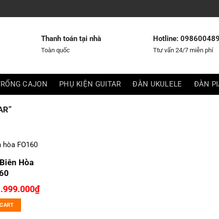
Thanh toán tại nhà
Hotline: 09860048
Toàn quốc
Ttư vấn 24/7 miễn phí
TRỐNG CAJON
PHỤ KIỆN GUITAR
ĐÀN UKULELE
ĐÀN P
AR”
 Biên Hòa
60
riginal
Current
1.999.000
₫
rice
price
as:
is:
 CART
.199.000₫.
1.999.000₫.