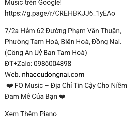
Music trên Google!
https://g.page/r/CREHBKJJ6_1yEAo
7/2a Hẻm 62 Đường Phạm Văn Thuận,
Phường Tam Hoà, Biên Hoà, Đồng Nai.
(Công An Uỷ Ban Tam Hoà)
ĐT+Zalo: 0986004898
Web.
nhaccudongnai.com
❤️ FO Music – Địa Chỉ Tin Cậy Cho Niềm
Đam Mê Của Bạn ❤️
Xem Thêm
Piano