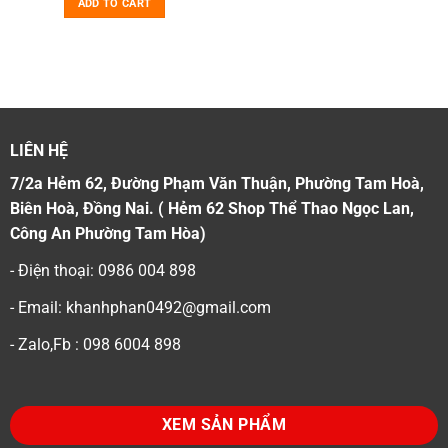
was:
is:
ADD TO CART
.000₫.
490.000₫.
350.000₫.
LIÊN HỆ
7/2a Hẻm 62, Đường Phạm Văn Thuận, Phường Tam Hoà,
Biên Hoà, Đồng Nai. ( Hẻm 62 Shop Thể Thao Ngọc Lan,
Công An Phường Tam Hòa)
- Điện thoại: 0986 004 898
- Email: khanhphan0492@gmail.com
- Zalo,Fb : 098 6004 898
XEM SẢN PHẨM