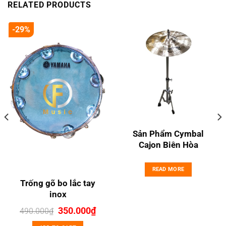
RELATED PRODUCTS
-29%
Sản Phẩm Cymbal
Cajon Biên Hòa
READ MORE
Trống gõ bo lắc tay
inox
rent
Original
Current
350.000
₫
490.000
₫
ce
price
price