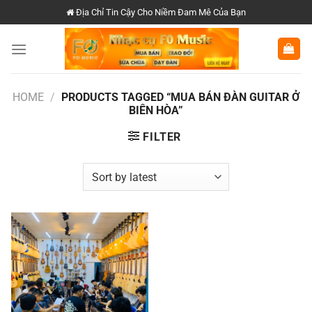
Chuyển
Địa Chỉ Tin Cậy Cho Niềm Đam Mê Của Bạn
đến
nội
dung
HOME
/
PRODUCTS TAGGED “MUA BÁN ĐÀN GUITAR Ở
BIÊN HÒA”
FILTER