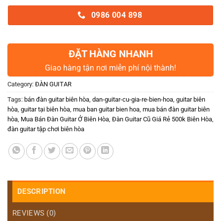
0986 004 898
ĐẶT HÀNG NHANH
Giao hàng tận nơi miễn phí nội thành!
Category:
ĐÀN GUITAR
Tags:
bán đàn guitar biên hòa
,
dan-guitar-cu-gia-re-bien-hoa
,
guitar biên
hòa
,
guitar tại biên hòa
,
mua ban guitar bien hoa
,
mua bán đàn guitar biên
hòa
,
Mua Bán Đàn Guitar Ở Biên Hòa
,
Đàn Guitar Cũ Giá Rẻ 500k Biên Hòa
,
đàn guitar tập chơi biên hòa
DESCRIPTION
REVIEWS (0)