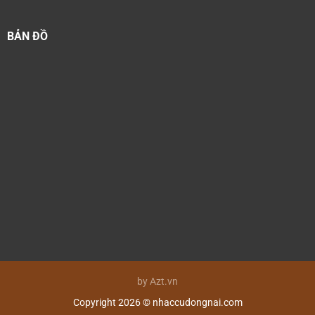
BẢN ĐỒ
by Azt.vn
Copyright 2026 © nhaccudongnai.com