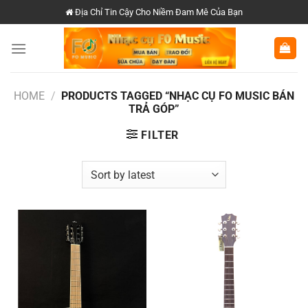
Chuyển
Địa Chỉ Tin Cậy Cho Niềm Đam Mê Của Bạn
đến
nội
dung
HOME
/
PRODUCTS TAGGED “NHẠC CỤ FO MUSIC BÁN
TRẢ GÓP”
FILTER