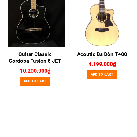
Guitar Classic
Acoutic Ba Đờn T400
Cordoba Fusion 5 JET
4.199.000
₫
10.200.000
₫
ADD TO CART
ADD TO CART