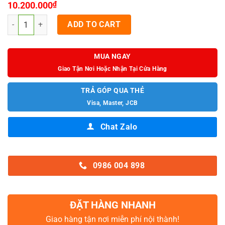
10.200.000
₫
Guitar Classic Cordoba Fusion 5 JET quantity
ADD TO CART
MUA NGAY
Giao Tận Nơi Hoặc Nhận Tại Cửa Hàng
TRẢ GÓP QUA THẺ
Visa, Master, JCB
Chat Zalo
0986 004 898
ĐẶT HÀNG NHANH
Giao hàng tận nơi miễn phí nội thành!