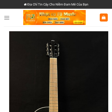
Chuyển
Địa Chỉ Tin Cậy Cho Niềm Đam Mê Của Bạn
đến
nội
dung