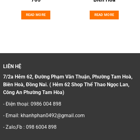
rrent
ce
READ MORE
READ MORE
0.000₫.
LIÊN HỆ
7/2a Hẻm 62, Đường Phạm Văn Thuận, Phường Tam Hoà,
Biên Hoà, Đồng Nai. ( Hẻm 62 Shop Thể Thao Ngọc Lan,
Công An Phường Tam Hòa)
- Điện thoại: 0986 004 898
- Email: khanhphan0492@gmail.com
- Zalo,Fb : 098 6004 898