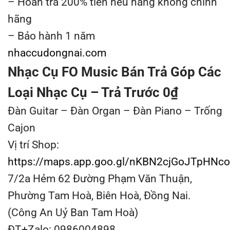
– Hoàn trả 200% tiền nếu hàng không chính
hãng
– Bảo hành 1 năm
nhaccudongnai.com
Nhạc Cụ FO Music Bán Trả Góp Các
Loại Nhạc Cụ – Trả Trước 0₫
Đàn Guitar – Đàn Organ – Đàn Piano – Trống
Cajon
Vị trí Shop:
https://maps.app.goo.gl/nKBN2cjGoJTpHNc
7/2a Hẻm 62 Đường Phạm Văn Thuận,
Phường Tam Hoà, Biên Hoà, Đồng Nai.
(Công An Uỷ Ban Tam Hoà)
ĐT+Zalo: 0986004898