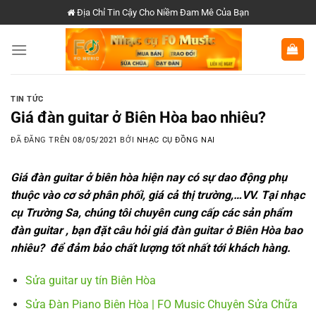
Chuyển
Địa Chỉ Tin Cậy Cho Niềm Đam Mê Của Bạn
đến
nội
dung
TIN TỨC
Giá đàn guitar ở Biên Hòa bao nhiêu?
ĐÃ ĐĂNG TRÊN
08/05/2021
BỞI
NHẠC CỤ ĐỒNG NAI
Giá đàn guitar ở biên hòa hiện nay có sự dao động phụ
thuộc vào cơ sở phân phối, giá cả thị trường,…VV. Tại nhạc
cụ Trường Sa, chúng tôi chuyên cung cấp các sản phẩm
đàn guitar , bạn đặt câu hỏi
giá đàn guitar ở Biên Hòa
bao
nhiêu? để đảm bảo chất lượng tốt nhất tới khách hàng.
Sửa guitar uy tín Biên Hòa
Sửa Đàn Piano Biên Hòa | FO Music Chuyên Sửa Chữa