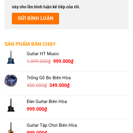
này cho lần bình luận kế tiếp của tôi.
SẢN PHẨM BÁN CHẠY
Guitar HT Music
Original
Current
1.099.000
₫
999.000
₫
price
price
was:
is:
Trống Gõ Bo Biên Hòa
1.099.000₫.
999.000₫.
Original
Current
450.000
₫
349.000
₫
price
price
was:
is:
Đàn Guitar Biên Hòa
450.000₫.
349.000₫.
999.000
₫
Guitar Tập Chơi Biên Hòa
999.000
₫