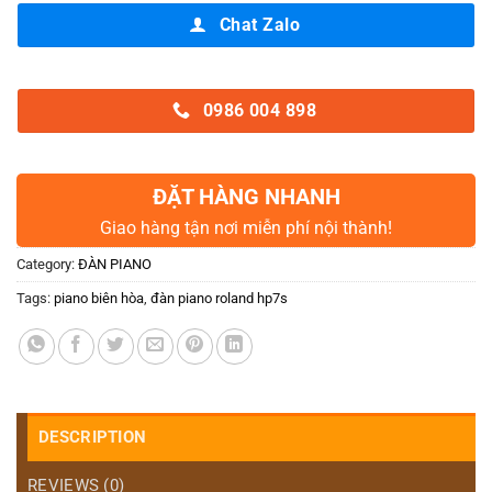
Chat Zalo
0986 004 898
ĐẶT HÀNG NHANH
Giao hàng tận nơi miễn phí nội thành!
Category:
ĐÀN PIANO
Tags:
piano biên hòa
,
đàn piano roland hp7s
DESCRIPTION
REVIEWS (0)