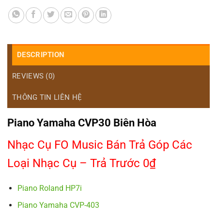
DESCRIPTION
REVIEWS (0)
THÔNG TIN LIÊN HỆ
Piano Yamaha CVP30 Biên Hòa
Nhạc Cụ FO Music Bán Trả Góp Các
Loại Nhạc Cụ – Trả Trước 0₫
Piano Roland HP7i
Piano Yamaha CVP-403